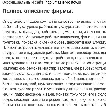
Оффициальный сайт:
http://master-rostov.ru
Полное описание фирмы:
Специалисты нашей компании качественно выполняют с
работ: Штукатурные работы: штукатурка стен, потолков, о
штукатурка фасадов, работаем с цементным, известковы
растворами; Малярные работы: шпаклевка, финишная шп
грунтовка, покраска, оклейка обоев, декоративная штукату
Плиточные работы: укладка плитки, керамогранита, мрамо
внутренние и наружные работы; Монтаж гипсокартона: в
стен, монтаж перегородок, устройство одноуровневых и
многоуровневых потолков, а так же различные конструкци
комплексном ремонте квартир; Плотницкие работы: устан
замков, укладка ламината и паркетной доски, настил лино
ковролина, монтаж стеновых панелей, обшивка вагонкой, 
балконов и лоджий, шумоизоляция и звукоизоляция поме
Сантехнические работы: установка унитазов, ванн, раков
кабин, гидромассажных ванн, монтаж труб горячего и хол
водоснабжения, замена и ремонт стояков, подключение к
прочистка засоров, замена радиаторов, монтаж котлов и 