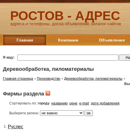
РОСТОВ - АДРЕС
адреса и телефоны, доска объявлений, каталог сайтов
Главная
Компании
Объявления
Я ищу:
Деревообработка, пиломатериалы
Главная страница
Производство
Деревообработка, пиломатериалы
Вы
Фирмы раздела
Сортировать по:
городу
названию
цене
e-mail
дате добавления
Выберите регион:
Руслес
1.