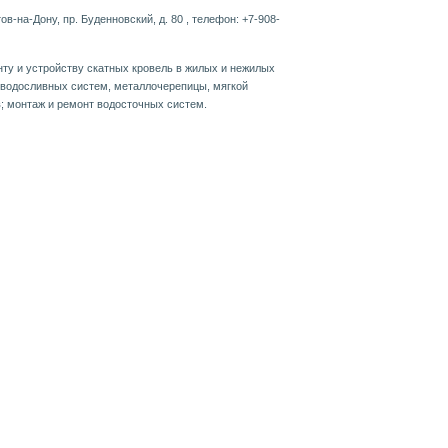
тов-на-Дону, пр. Буденновский, д. 80 , телефон: +7-908-
нту и устройству скатных кровель в жилых и нежилых
 водосливных систем, металлочерепицы, мягкой
в; монтаж и ремонт водосточных систем.