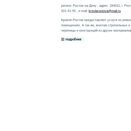
регион: Ростов-на-Дону , адрес: 344011, г. Рос
501-41-55 , e-mail:
krovlarostova@mail.ru
Кровля-Ростов предоставляет услуги по ремо
помещениях. А так же, монтаж стропильных и
черепицы и конструкций из других материало