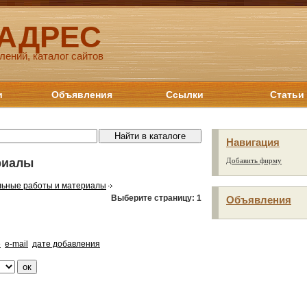
 АДРЕС
лений, каталог сайтов
и
Объявления
Ссылки
Статьи
Навигация
риалы
Добавить фирму
льные работы и материалы
Выберите страницу:
1
Объявления
е
e-mail
дате добавления