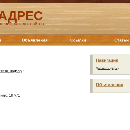
 АДРЕС
лений, каталог сайтов
и
Объявления
Ссылки
Статьи
Навигация
Добавить фирму
тиза, надзор
Объявления
ького, 187/71