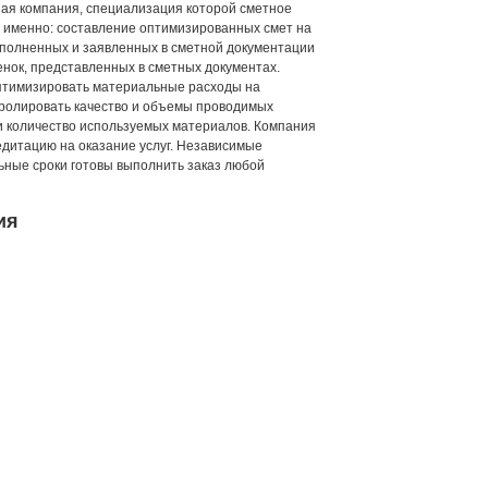
ая компания, специализация которой сметное
а именно: составление оптимизированных смет на
выполненных и заявленных в сметной документации
енок, представленных в сметных документах.
оптимизировать материальные расходы на
нтролировать качество и объемы проводимых
и количество используемых материалов. Компания
дитацию на оказание услуг. Независимые
ьные сроки готовы выполнить заказ любой
ия