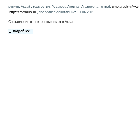
регион: Аксай , разместил: Русакова Аксинья Андреевна , e-mail:
smetarusich@yan
:
http://smetarus.ru
, последнее обновление: 10-04-2015
Составление строительных смет в Аксае.