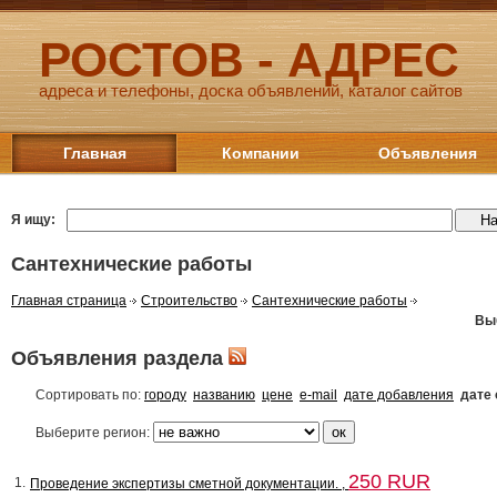
РОСТОВ - АДРЕС
адреса и телефоны, доска объявлений, каталог сайтов
Главная
Компании
Объявления
Я ищу:
Сантехнические работы
Главная страница
Строительство
Сантехнические работы
Вы
Объявления раздела
Сортировать по:
городу
названию
цене
e-mail
дате добавления
дате
Выберите регион:
250 RUR
1.
Проведение экспертизы сметной документации. ,