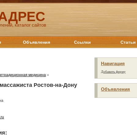
 АДРЕС
лений, каталог сайтов
и
Объявления
Ссылки
Статьи
Навигация
Добавить фирму
етрадиционная медицина
массажиста Ростов-на-Дону
Объявления
на
.ru
ия: