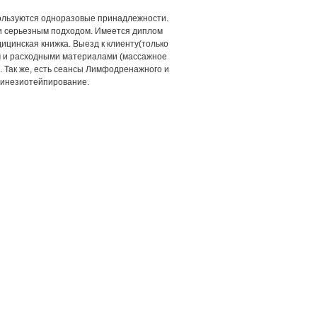
пользуются одноразовые принадлежности.
и серьезным подходом. Имеется диплом
ицинская книжка. Выезд к клиенту(только
м и расходными материалами (массажное
. Так же, есть сеансы Лимфодренажного и
Кинезиотейпирование.