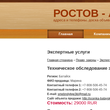
РОСТОВ -
адреса и телефоны, доска объяв
Главная
Компани
Экспертные услуги
Главная страница
Право, законы
Экспер
Техническое обследование 
Регион:
Батайск
ФИО продавца:
Марина
Контактный телефон 1:
+7-908-506-45-74
Контактный телефон 2:
+7-908-506-45-74
E-mail:
smebndytgw3kl@mail.ru
Сайт объекта продажи:
http://ocenka-bataysk
Стоимость:
29000 RUR