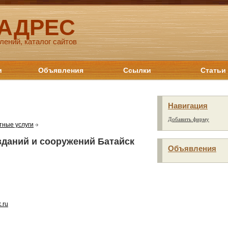
 АДРЕС
лений, каталог сайтов
и
Объявления
Ссылки
Статьи
Навигация
Добавить фирму
тные услуги
зданий и сооружений Батайск
Объявления
.ru