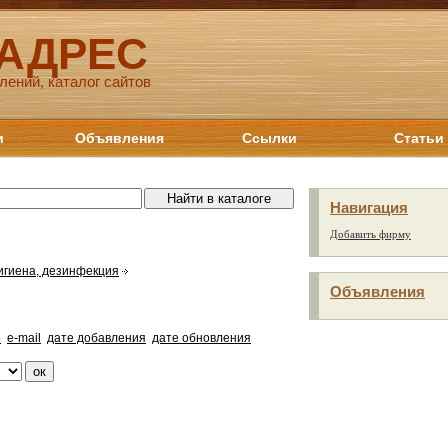
 АДРЕС
лений, каталог сайтов
и
Объявления
Ссылки
Статьи
Навигация
Добавить фирму
игиена, дезинфекция
Объявления
е
e-mail
дате добавления
дате обновления