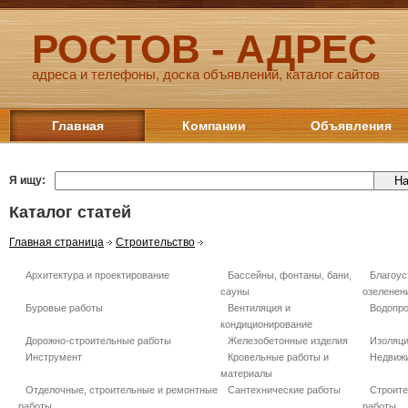
РОСТОВ - АДРЕС
адреса и телефоны, доска объявлений, каталог сайтов
Главная
Компании
Объявления
Я ищу:
Каталог статей
Главная страница
Строительство
Архитектура и проектирование
Бассейны, фонтаны, бани,
Благоус
сауны
озеленен
Буровые работы
Вентиляция и
Водопро
кондиционирование
Дорожно-строительные работы
Железобетонные изделия
Изоляц
Инструмент
Кровельные работы и
Недвиж
материалы
Отделочные, строительные и ремонтные
Сантехнические работы
Строит
работы
работы