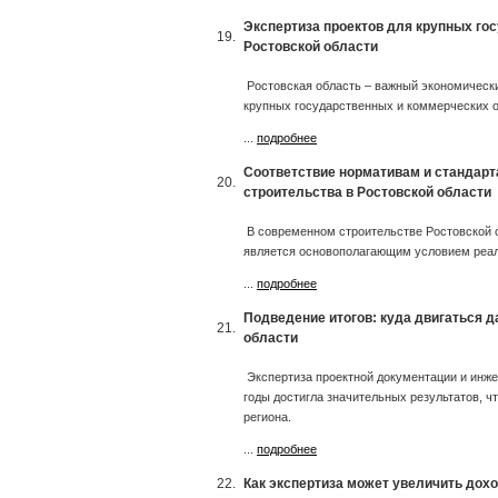
Экспертиза проектов для крупных го
19.
Ростовской области
Ростовская область – важный экономически
крупных государственных и коммерческих о
...
подробнее
Соответствие нормативам и стандарт
20.
строительства в Ростовской области
В современном строительстве Ростовской 
является основополагающим условием реал
...
подробнее
Подведение итогов: куда двигаться 
21.
области
Экспертиза проектной документации и инже
годы достигла значительных результатов, ч
региона.
...
подробнее
22.
Как экспертиза может увеличить дох