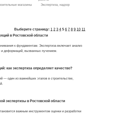
роительные магазины
Экспертиза, надзор
Выберите страницу:
1
2
3
4
5
6
7
8
9
10
11
укций в Ростовской области
 внимания к фундаментам. Экспертиза включает анализ
я и деформаций, вызванных пучением.
ий: как экспертиза определяет качество?
й — один из важнейших этапов в строительстве,
й.
ой экспертизы в Ростовской области
тановится важным инструментом оценки и разработки