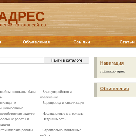
 АДРЕС
лений, каталог сайтов
и
Объявления
Ссылки
Статьи
Навигация
Добавить фирму
Объявления
ссейны, фонтаны, бани,
Благоустройство и
ны
озеленение
нтиляция и
Водопровод и канализация
иционирование
лезобетонные изделия
Изоляционные материалы
овельные работы и
Недвижимость
ериалы
нтехнические работы
Строительно-монтажные
работы