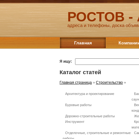
РОСТОВ -
адреса и телефоны, доска объяв
Главная
Компани
Я ищу:
Каталог статей
Главная страница
Строительство
Архитектура и проектирование
Ба
сау
Буровые работы
Ве
конд
Дорожно-строительные работы
Же
Инструмент
Кр
мат
Отделочные, строительные и ремонтные
Са
работы