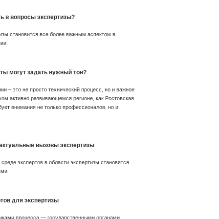
ть в вопросы экспертизы?
изы становится все более важным аспектом в
ии.
рты могут задать нужный тон?
ии – это не просто технический процесс, но и важное
ком активно развивающемся регионе, как Ростовская
бует внимания не только профессионалов, но и
актуальные вызовы экспертизы
среде экспертов в области экспертизы становятся
ями.
тов для экспертизы
иками процесса — государственными органами,