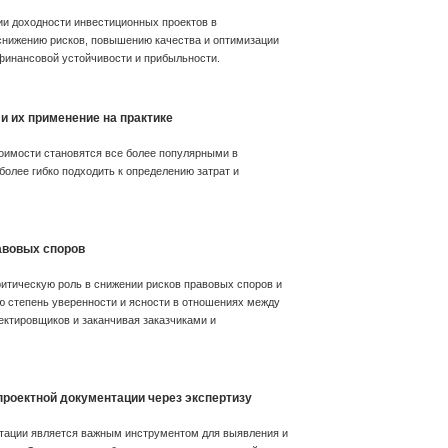
и доходности инвестиционных проектов в
снижению рисков, повышению качества и оптимизации
 финансовой устойчивости и прибыльности.
и их применение на практике
оимости становятся все более популярными в
более гибко подходить к определению затрат и
авовых споров
ритическую роль в снижении рисков правовых споров и
 степень уверенности и ясности в отношениях между
ектировщиков и заканчивая заказчиками и
проектной документации через экспертизу
тации является важным инструментом для выявления и