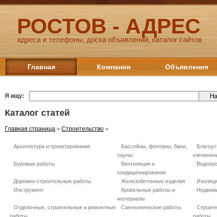
РОСТОВ - АДРЕС
адреса и телефоны, доска объявлений, каталог сайтов
Главная
Компании
Объявления
Я ищу:
Каталог статей
Главная страница
Строительство
Архитектура и проектирование
Бассейны, фонтаны, бани,
Благоус
сауны
озеленен
Буровые работы
Вентиляция и
Водопро
кондиционирование
Дорожно-строительные работы
Железобетонные изделия
Изоляц
Инструмент
Кровельные работы и
Недвиж
материалы
Отделочные, строительные и ремонтные
Сантехнические работы
Строит
работы
работы