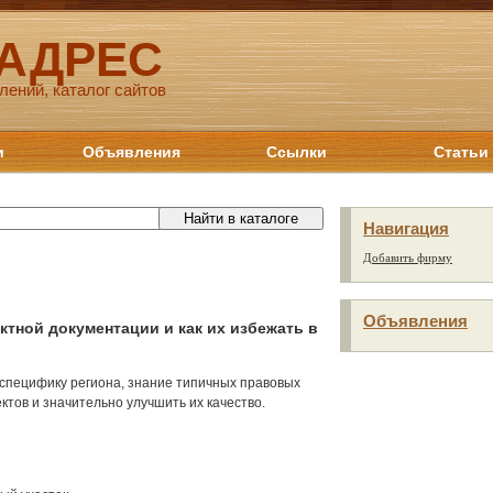
 АДРЕС
лений, каталог сайтов
и
Объявления
Ссылки
Статьи
Навигация
Добавить фирму
Объявления
тной документации и как их избежать в
 специфику региона, знание типичных правовых
тов и значительно улучшить их качество.