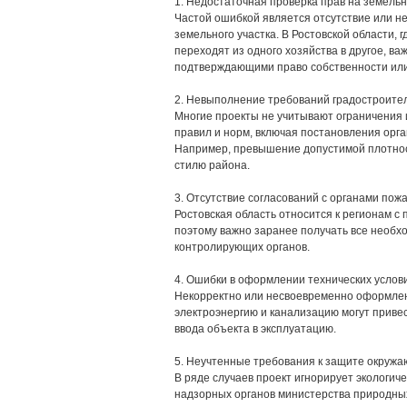
1. Недостаточная проверка прав на земельн
Частой ошибкой является отсутствие или н
земельного участка. В Ростовской области, г
переходят из одного хозяйства в другое, в
подтверждающими право собственности или
2. Невыполнение требований градостроите
Многие проекты не учитывают ограничения
правил и норм, включая постановления орга
Например, превышение допустимой плотнос
стилю района.
3. Отсутствие согласований с органами пож
Ростовская область относится к регионам 
поэтому важно заранее получать все необх
контролирующих органов.
4. Ошибки в оформлении технических услов
Некорректно или несвоевременно оформлен
электроэнергию и канализацию могут привес
ввода объекта в эксплуатацию.
5. Неучтенные требования к защите окруж
В ряде случаев проект игнорирует экологич
надзорных органов министерства природных