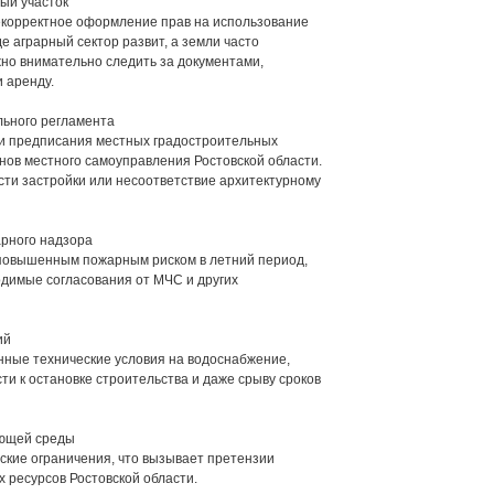
ый участок
екорректное оформление прав на использование
де аграрный сектор развит, а земли часто
ажно внимательно следить за документами,
 аренду.
льного регламента
 и предписания местных градостроительных
нов местного самоуправления Ростовской области.
ти застройки или несоответствие архитектурному
арного надзора
с повышенным пожарным риском в летний период,
одимые согласования от МЧС и других
ий
ные технические условия на водоснабжение,
ти к остановке строительства и даже срыву сроков
ающей среды
еские ограничения, что вызывает претензии
 ресурсов Ростовской области.