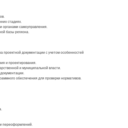
ов.
нних стадиях.
и органами самоуправления.
ой базы региона.
а проектной документации с учетом особенностей
ния и проектирования.
дарственной и муниципальной власти.
 документации.
раммного обеспечения для проверки нормативов.
а.
 и переоформлений.