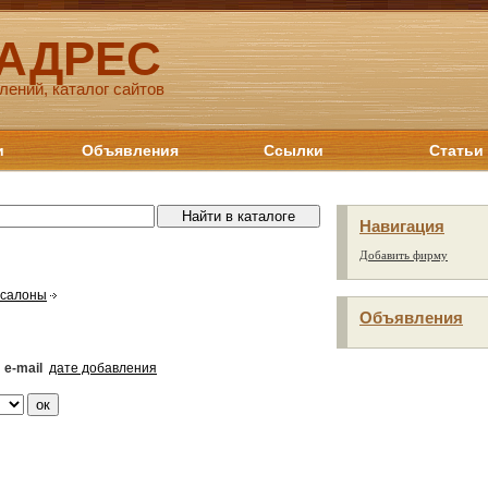
 АДРЕС
лений, каталог сайтов
и
Объявления
Ссылки
Статьи
Навигация
Добавить фирму
 салоны
Объявления
e-mail
дате добавления