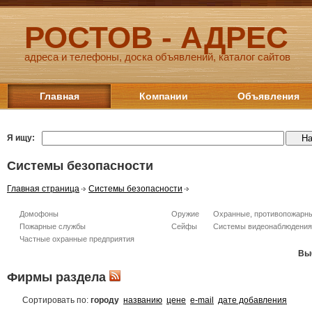
РОСТОВ - АДРЕС
адреса и телефоны, доска объявлений, каталог сайтов
Главная
Компании
Объявления
Я ищу:
Системы безопасности
Главная страница
Системы безопасности
Домофоны
Оружие
Охранные, противопожарн
Пожарные службы
Сейфы
Системы видеонаблюдения
Частные охранные предприятия
Вы
Фирмы раздела
Сортировать по:
городу
названию
цене
e-mail
дате добавления