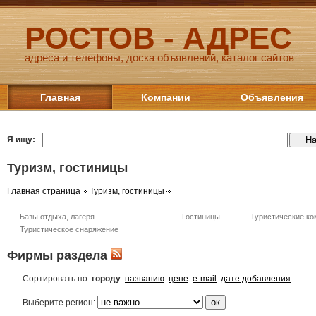
РОСТОВ - АДРЕС
адреса и телефоны, доска объявлений, каталог сайтов
Главная
Компании
Объявления
Я ищу:
Туризм, гостиницы
Главная страница
Туризм, гостиницы
Базы отдыха, лагеря
Гостиницы
Туристические к
Туристическое снаряжение
Фирмы раздела
Сортировать по:
городу
названию
цене
e-mail
дате добавления
Выберите регион: