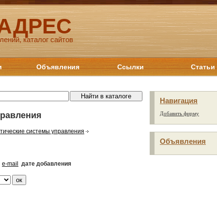
 АДРЕС
лений, каталог сайтов
и
Объявления
Ссылки
Статьи
Навигация
правления
Добавить фирму
тические системы управления
Объявления
e-mail
дате добавления