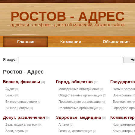
РОСТОВ - АДРЕС
адреса и телефоны, доска объявлений, каталог сайтов
Главная
Компании
Объявления
Я ищу:
Ростов - Адрес
Бизнес, финансы
Город, общество
Государств
[0]
[0]
Аудит
Молодёжные объединения
Визы и загра
[0]
[0]
Банки
Общественные организации
Военкоматы
[0]
[0]
[0
Бизнес-справочники
Профсоюзные организации
Военная техн
[0]
[0]
Бизнес-центры
Религиозные организации
Городское пр
[0]
[0]
Досуг, развлечения
Здоровье, медицина
Компьютер
[0]
[0]
Базы отдыха, лагеря
Аптеки
Компьютерны
[0]
[0]
Бани, сауны
Гигиена, дезинфекция
Компьютеры, о
[0]
[0]