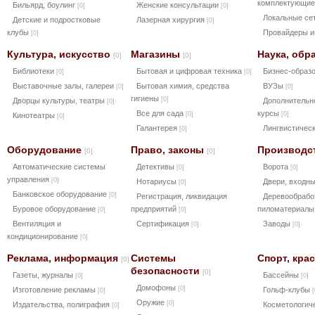
комплектующи
Бильярд, боулинг
Женские консультации
[0]
[0]
Локальные се
Детские и подростковые
Лазерная хирургия
[0]
клубы
Провайдеры и
[0]
Культура, искусство
Магазины
Наука, обр
[0]
[0]
Библиотеки
Бытовая и цифровая техника
Бизнес-образ
[0]
[0]
Выставочные залы, галереи
Бытовая химия, средства
ВУЗы
[0]
[0]
гигиены
[0]
Дворцы культуры, театры
Дополнительн
[0]
Все для сада
курсы
[0]
[0]
Кинотеатры
[0]
Галантерея
Лингвистичес
[0]
Оборудование
Право, законы
Производс
[0]
[0]
Автоматические системы
Детективы
Ворота
[0]
[0]
управления
[0]
Нотариусы
Двери, входн
[0]
Банковское оборудование
[0]
Регистрация, ликвидация
Деревообрабо
Буровое оборудование
предприятий
пиломатериал
[0]
[0]
Вентиляция и
Сертификация
Заводы
[0]
[0]
кондиционирование
[0]
Реклама, информация
Системы
Спорт, кра
[0]
безопасности
[0]
Газеты, журналы
Бассейны
[0]
[0]
Домофоны
[0]
Изготовление рекламы
Гольф-клубы
[0]
[
Оружие
[0]
Издательства, полиграфия
Косметологич
[0]