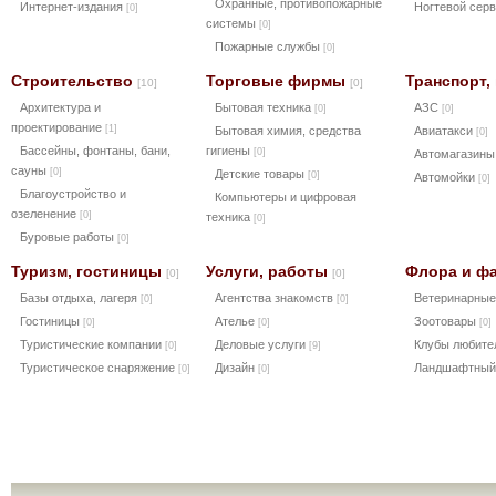
Охранные, противопожарные
Интернет-издания
Ногтевой сер
[0]
системы
[0]
Пожарные службы
[0]
Строительство
Торговые фирмы
Транспорт,
[10]
[0]
Архитектура и
Бытовая техника
АЗС
[0]
[0]
проектирование
[1]
Бытовая химия, средства
Авиатакси
[0]
Бассейны, фонтаны, бани,
гигиены
[0]
Автомагазины
сауны
[0]
Детские товары
[0]
Автомойки
[0]
Благоустройство и
Компьютеры и цифровая
озеленение
[0]
техника
[0]
Буровые работы
[0]
Туризм, гостиницы
Услуги, работы
Флора и ф
[0]
[0]
Базы отдыха, лагеря
Агентства знакомств
Ветеринарные
[0]
[0]
Гостиницы
Ателье
Зоотовары
[0]
[0]
[0]
Туристические компании
Деловые услуги
Клубы любите
[0]
[9]
Туристическое снаряжение
Дизайн
Ландшафтный
[0]
[0]