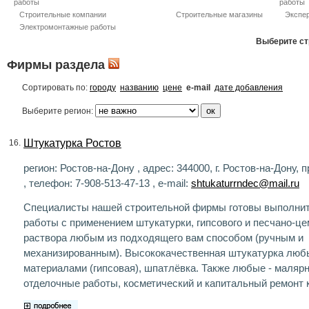
работы
работы
Строительные компании
Строительные магазины
Экспер
Электромонтажные работы
Выберите ст
Фирмы раздела
Сортировать по:
городу
названию
цене
e-mail
дате добавления
Выберите регион:
Штукатурка Ростов
16.
регион: Ростов-на-Дону , адрес: 344000, г. Ростов-на-Дону, п
, телефон: 7-908-513-47-13 , e-mail:
shtukaturrndec@mail.ru
Специалисты нашей строительной фирмы готовы выполни
работы с применением штукатурки, гипсового и песчано-це
раствора любым из подходящего вам способом (ручным и
механизированным). Высококачественная штукатурка лю
материалами (гипсовая), шпатлёвка. Также любые - маляр
отделочные работы, косметический и капитальный ремонт к