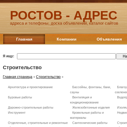
РОСТОВ - АДРЕС
адреса и телефоны, доска объявлений, каталог сайтов
Главная
Компании
Объявления
Я ищу:
Строительство
Главная страница
Строительство
Архитектура и проектирование
Бассейны, фонтаны, бани,
Благоу
сауны
озелене
Буровые работы
Вентиляция и
Водопр
кондиционирование
Дорожно-строительные работы
Железобетонные изделия
Изоля
Инструмент
Кровельные работы и
Недви
материалы
Отделочные, строительные и ремонтные
Сантехнические работы
Строи