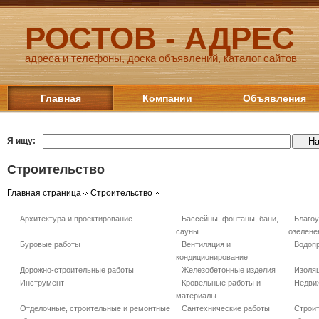
РОСТОВ - АДРЕС
адреса и телефоны, доска объявлений, каталог сайтов
Главная
Компании
Объявления
Я ищу:
Строительство
Главная страница
Строительство
Архитектура и проектирование
Бассейны, фонтаны, бани,
Благоу
сауны
озелене
Буровые работы
Вентиляция и
Водопр
кондиционирование
Дорожно-строительные работы
Железобетонные изделия
Изоля
Инструмент
Кровельные работы и
Недви
материалы
Отделочные, строительные и ремонтные
Сантехнические работы
Строи