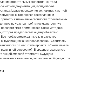
едение строительных экспертиз, контроль
тно-сметной документации, юридическое
органах. Целью проведения экспертизы сметной
допущенных в процессе составления и
т привести к изменению стоимости строительных
ственнику не удастся пройти государственную
я проверки смет применяется также методика
, которая предполагает оценку объекта с
. Все необходимые данные для расчетов
ых публикациях о ценообразовании. Стоимость
зависимости от масштаба проекта, объема пакета
 величиной договорной. В среднем, экспертиза
% от общей сметной стоимости будущего
зы являются величиной договорной и обсуждаются
ия