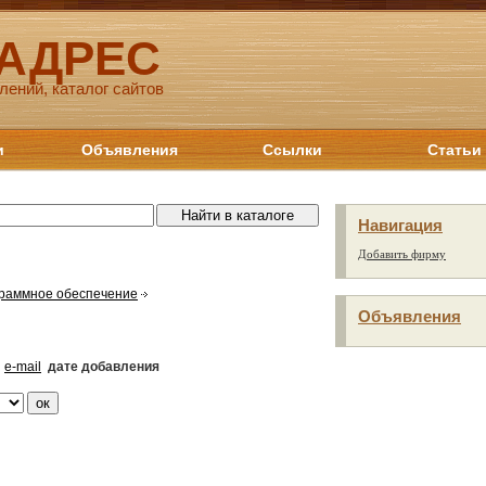
 АДРЕС
лений, каталог сайтов
и
Объявления
Ссылки
Статьи
Навигация
Добавить фирму
раммное обеспечение
Объявления
e-mail
дате добавления