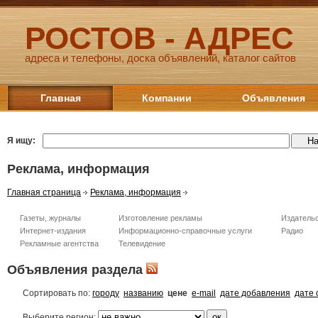
РОСТОВ - АДРЕС
адреса и телефоны, доска объявлений, каталог сайтов
Главная
Компании
Объявления
Я ищу:
Реклама, информация
Главная страница
Реклама, информация
Газеты, журналы
Изготовление рекламы
Издательс
Интернет-издания
Информационно-справочные услуги
Радио
Рекламные агентства
Телевидение
Объявления раздела
Сортировать по:
городу
названию
цене
e-mail
дате добавления
дате 
Выберите регион: