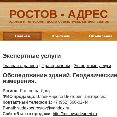
РОСТОВ - АДРЕС
адреса и телефоны, доска объявлений, каталог сайтов
Главная
Компании
Объявления
Экспертные услуги
Главная страница
Право, законы
Экспертные услуги
Обследование зданий. Геодезически
измерения.
Регион:
Ростов-на-Дону
ФИО продавца:
Владимирова Виктория Викторовна
Контактный телефон 1:
+7 (952) 566-02-44
E-mail:
sudexpertrostov@yandex.ru
Сайт объекта продажи:
http://rostovsudexpert.ru