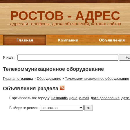
РОСТОВ - АДРЕС
адреса и телефоны, доска объявлений, каталог сайтов
Главная
Компании
Объявления
Я ищу:
Телекоммуникационное оборудование
Главная страница
Оборудование
Телекоммуникационное оборудование
Объявления раздела
Сортировать по:
городу
названию
цене
e-mail
дате добавления
дате
Выберите регион: