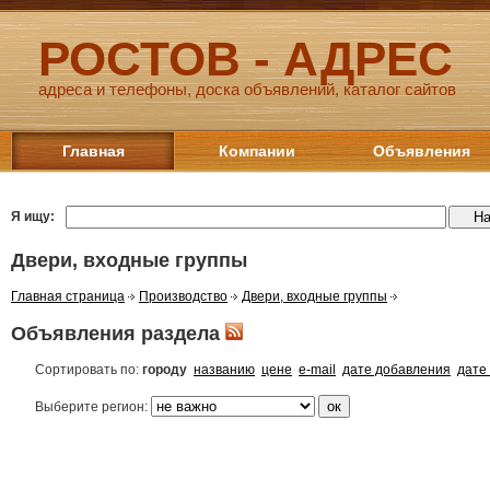
РОСТОВ - АДРЕС
адреса и телефоны, доска объявлений, каталог сайтов
Главная
Компании
Объявления
Я ищу:
Двери, входные группы
Главная страница
Производство
Двери, входные группы
Объявления раздела
Сортировать по:
городу
названию
цене
e-mail
дате добавления
дате
Выберите регион: