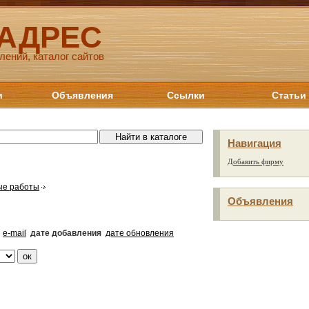
 АДРЕС
лений, каталог сайтов
и
Объявления
Ссылки
Статьи
Навигация
Добавить фирму
ые работы
Объявления
e-mail
дате добавления
дате обновления