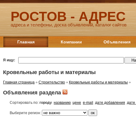
РОСТОВ - АДРЕС
адреса и телефоны, доска объявлений, каталог сайтов
Главная
Компании
Объявления
Я ищу:
Кровельные работы и материалы
Главная страница
Строительство
Кровельные работы и материалы
Объявления раздела
Сортировать по:
городу
названию
цене
e-mail
дате добавления
дате
Выберите регион: