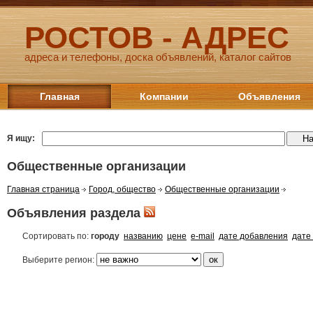
РОСТОВ - АДРЕС
адреса и телефоны, доска объявлений, каталог сайтов
Главная
Компании
Объявления
Я ищу:
Общественные организации
Главная страница
Город, общество
Общественные организации
Объявления раздела
Сортировать по:
городу
названию
цене
e-mail
дате добавления
дате
Выберите регион: