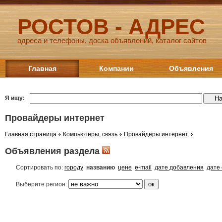
РОСТОВ - АДРЕС
адреса и телефоны, доска объявлений, каталог сайтов
Главная
Компании
Объявления
Я ищу:
Провайдеры интернет
Главная страница
Компьютеры, связь
Провайдеры интернет
Объявления раздела
Сортировать по:
городу
названию
цене
e-mail
дате добавления
дате
Выберите регион: