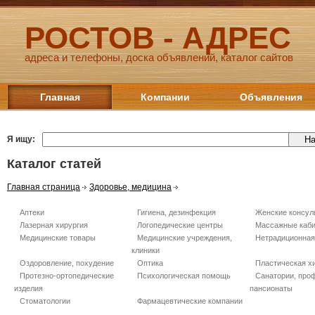
РОСТОВ - АДРЕС
адреса и телефоны, доска объявлений, каталог сайтов
Главная
Компании
Объявления
Я ищу:
Каталог статей
Главная страница
Здоровье, медицина
Аптеки
Гигиена, дезинфекция
Женские консул
Лазерная хирургия
Логопедические центры
Массажные каб
Медицинские товары
Медицинские учреждения,
Нетрадиционная
клиники
Оздоровление, похудение
Оптика
Пластическая х
Протезно-ортопедические
Психологическая помощь
Санатории, про
изделия
пансионаты
Стоматологии
Фармацевтические компании