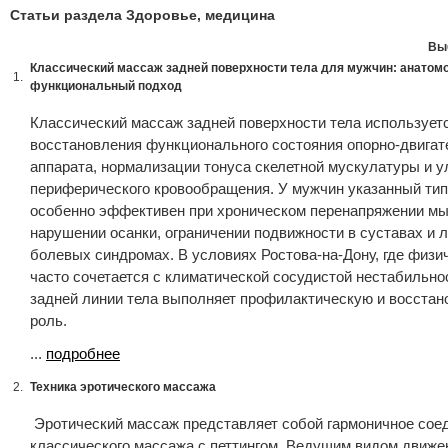
Статьи раздела Здоровье, медицина
Вы
Классический массаж задней поверхности тела для мужчин: анатомо
1.
функциональный подход
Классический массаж задней поверхности тела использует
восстановления функционального состояния опорно-двигат
аппарата, нормализации тонуса скелетной мускулатуры и 
периферического кровообращения. У мужчин указанный ти
особенно эффективен при хроническом перенапряжении м
нарушении осанки, ограничении подвижности в суставах и 
болевых синдромах. В условиях Ростова-на-Дону, где физи
часто сочетается с климатической сосудистой нестабильно
задней линии тела выполняет профилактическую и восста
роль.
...
подробнее
2.
Техника эротического массажа
Эротический массаж представляет собой гармоничное сое
классического массажа с петтингом. Ведущим видом движе