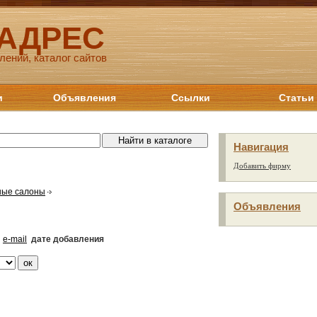
 АДРЕС
лений, каталог сайтов
и
Объявления
Ссылки
Статьи
Навигация
Добавить фирму
ные салоны
Объявления
e-mail
дате добавления