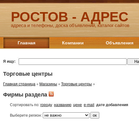
РОСТОВ - АДРЕС
адреса и телефоны, доска объявлений, каталог сайтов
Главная
Компании
Объявления
Я ищу:
Торговые центры
Главная страница
Магазины
Торговые центры
Фирмы раздела
Сортировать по:
городу
названию
цене
e-mail
дате добавления
Выберите регион: