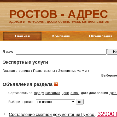
РОСТОВ - АДРЕС
адреса и телефоны, доска объявлений, каталог сайтов
Главная
Компании
Объявления
Я ищу:
Экспертные услуги
Главная страница
Право, законы
Экспертные услуги
Выберите
Объявления раздела
Сортировать по:
городу
названию
цене
e-mail
дате добавления
дате
Выберите регион:
32900
Составление сметной документации Гуково ,
1.