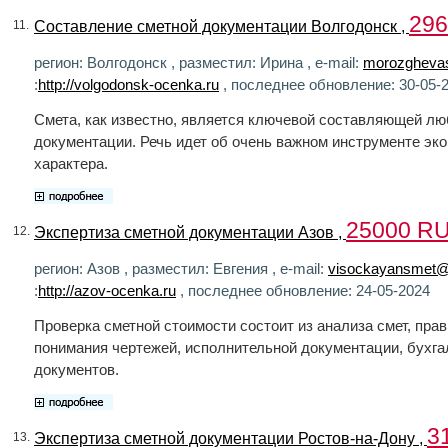
29
Составление сметной документации Волгодонск ,
11.
регион: Волгодонск , разместил: Ирина , e-mail:
morozghevas
:
http://volgodonsk-ocenka.ru
, последнее обновление: 30-05-
Смета, как известно, является ключевой составляющей лю
документации. Речь идет об очень важном инструменте эк
характера.
25000 R
Экспертиза сметной документации Азов ,
12.
регион: Азов , разместил: Евгения , e-mail:
visockayansmet@
:
http://azov-ocenka.ru
, последнее обновление: 24-05-2024
Проверка сметной стоимости состоит из анализа смет, пра
понимания чертежей, исполнительной документации, бухга
документов.
3
Экспертиза сметной документации Ростов-на-Дону ,
13.