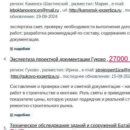
регион: Каменск-Шахтинский , разместил: Мария , e-mail:
leboklanovencen@mail.ru
, url :
http://kamensk-expertiza.ru
, п
обновление: 19-08-2024
экспертиза смет, проверку необходимости выполнения до
работ; разработка рекомендаций по составу, содержанию 
документации.
27000
Экспертиза проектной документации Гуково ,
4.
регион: Гуково , разместил: Ирина , e-mail:
strojexpert1iza@m
:
http://gukovo-expertiza.ru
, последнее обновление: 15-08-20
Составление и проверка смет и сметной документации – н
работ в строительстве и монтаже. Роль сметы в приведени
показателю цены, которую указал подрядчик и реальной с
ремонтно-строительного рынка.
Техническое обследование зданий и сооружений Батай
5.