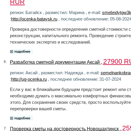
RUR
регион: Батайск , разместил: Марина , e-mail:
smebndytgw3k
:
http://ocenka-bataysk.ru
, последнее обновление: 05-08-202
Проверка достоверности определения сметной стоимости с
реконструкции, капитального ремонта. Проведение строите
технических экспертиз и исследований.
27900 R
Разработка сметной документации Аксай ,
6.
регион: Аксай , разместил: Надежда , e-mail:
semelnankobra
:
http://ug-ocenka.ru
, последнее обновление: 31-07-2024
Если у вас в ближайшем будущем предстоит ремонт или ст
необходимо думать о максимально комфортных финансовы
этого. Для сохранения своих средств, просто воспользуйте
перепроверки вашей сметы.
25
Проверка сметы на достоверность Новошахтинск ,
7.