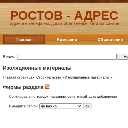
РОСТОВ - АДРЕС
адреса и телефоны, доска объявлений, каталог сайтов
Главная
Компании
Объявления
Я ищу:
Изоляционные материалы
Главная страница
Строительство
Изоляционные материалы
Фирмы раздела
Сортировать по:
городу
названию
цене
e-mail
дате добавления
Выберите регион: