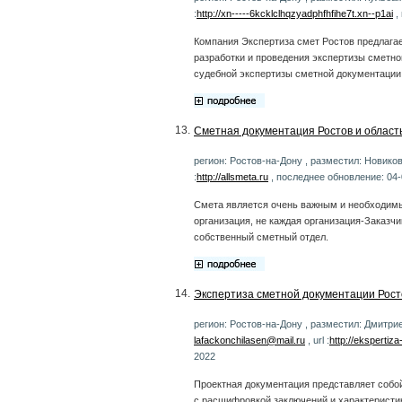
:
http://xn-----6kcklclhqzyadphfhfihe7t.xn--p1ai
,
Компания Экспертиза смет Ростов предлага
разработки и проведения экспертизы сметно
судебной экспертизы сметной документации
13.
Сметная документация Ростов и область
регион: Ростов-на-Дону , разместил: Новико
:
http://allsmeta.ru
, последнее обновление: 04
Смета является очень важным и необходимы
организация, не каждая организация-Заказч
собственный сметный отдел.
14.
Экспертиза сметной документации Рост
регион: Ростов-на-Дону , разместил: Дмитрие
lafackonchilasen@mail.ru
, url :
http://ekspertiz
2022
Проектная документация представляет собо
с расшифровкой заключений и характеристик