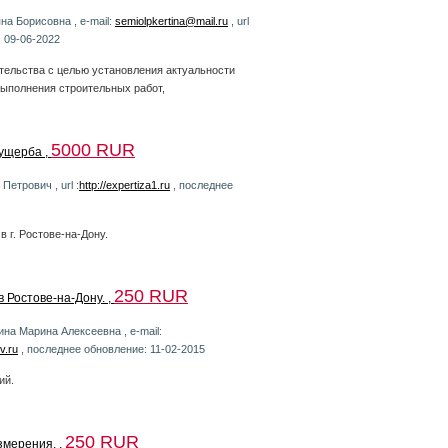
на Борисовна , e-mail:
semiolpkertina@mail.ru
, url
 09-06-2022
тельства с целью установления актуальности
выполнения строительных работ,
5000 RUR
ущерба ,
Петрович , url :
http://expertiza1.ru
, последнее
в г. Ростове-на-Дону.
250 RUR
в Ростове-на-Дону. ,
ина Марина Алексеевна , e-mail:
ov.ru
, последнее обновление: 11-02-2015
ий.
250 RUR
змерения. ,