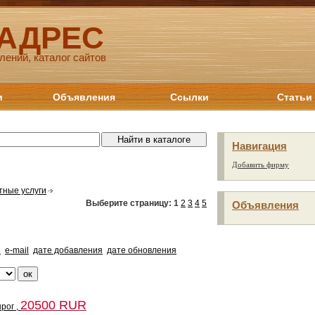
 АДРЕС
лений, каталог сайтов
и
Объявления
Ссылки
Статьи
Навигация
Добавить фирму
тные услуги
Выберите страницу:
1
2
3
4
5
Объявления
е
e-mail
дате добавления
дате обновления
20500 RUR
рог ,