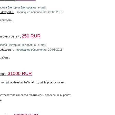
рова Виктория Викторовна , e-mail:
sudexpert.ru
, последнее обновление: 20-03-2015
 контроль.
250 RUR
ерных сетей ,
рова Виктория Викторовна , e-mail:
sudexpert.ru
, последнее обновление: 20-03-2015
работы.
31000 RUR
тов ,
 e-mail:
avdeesbanla@mail.ru
, url :
http://srostov.ru
,
оответствия качества фактически проведенных работ
у;