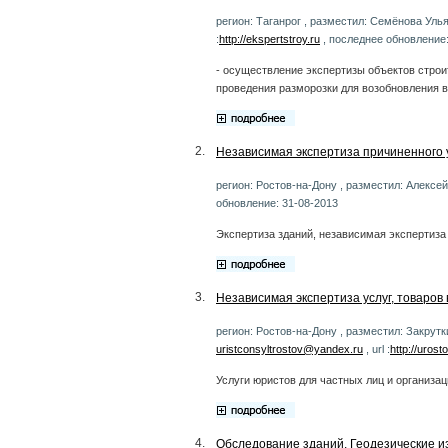
регион: Таганрог , разместил: Семёнова Улья
:
http://ekspertstroy.ru
, последнее обновление:
- осуществление экспертизы объектов строи
проведения разморозки для возобновления 
2.
Независимая экспертиза причиненного 
регион: Ростов-на-Дону , разместил: Алексей 
обновление: 31-08-2013
Экспертиза зданий, независимая экспертиза 
3.
Независимая экспертиза услуг, товаров 
регион: Ростов-на-Дону , разместил: Закрутк
uristconsyltrostov@yandex.ru
, url :
http://urost
Услуги юристов для частных лиц и организац
4.
Обследование зданий. Геодезические и