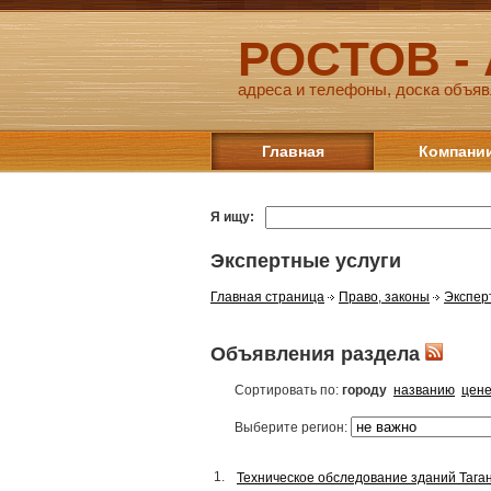
РОСТОВ -
адреса и телефоны, доска объяв
Главная
Компани
Я ищу:
Экспертные услуги
Главная страница
Право, законы
Экспер
Объявления раздела
Сортировать по:
городу
названию
цен
Выберите регион:
1.
Техническое обследование зданий Таган