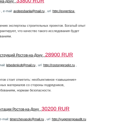
33800 RUR
на-Дону ,
, e-mail:
avdeesbanla@mail.ru
, url :
http://expertiza-
ению экспертизы строительных проектов. Богатый опыт
рантируют, что качество такого исследования будет
ваниям.
28900 RUR
струкций Ростов-на-Дону ,
mail:
lebedenkolt@mail.ru
, url :
http://rostorgproekt.ru
,
нтов стоит отметить: необъективное «завышение»
ьных материалов со стороны подрядчиков,
ебованиям, нормам безопасности.
30200 RUR
нтации Ростов-на-Дону ,
e-mail:
timerchevasok@mail.ru
, url :
http://yugenergoaudit.ru