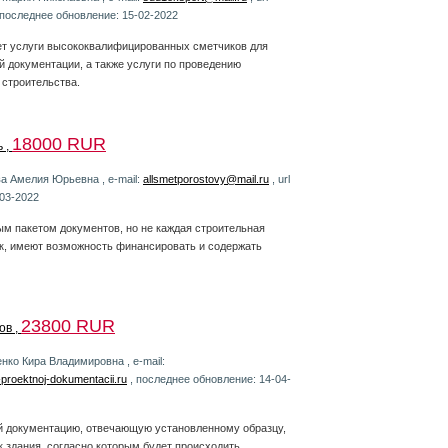
 последнее обновление: 15-02-2022
ет услуги высококвалифицированных сметчиков для
й документации, а также услуги по проведению
 строительства.
18000 RUR
 ,
ва Амелия Юрьевна , e-mail:
allsmetporostovy@mail.ru
, url
-03-2022
м пакетом документов, но не каждая строительная
ик, имеют возможность финансировать и содержать
23800 RUR
ов ,
нко Кира Владимировна , e-mail:
a-proektnoj-dokumentacii.ru
, последнее обновление: 14-04-
й документацию, отвечающую установленному образцу,
 здания, согласно которым будет происходить