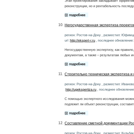
Этап проектирования закладывает эффективн
реконструкции, но и рентабельность после
10.
Негосударственная экспертиза проектов
регион: Ростов-на-Дону , разместил: Юфимце
url :
http://ekspert-r.ru
, последнее обновление:
Негосударственную экспертизу, как правило
документам, а также – результатам любых и
11.
Строительно техническая экспертиза и 
регион: Ростов-на-Дону , разместил: Иванов
:
http://ugekspertiza.ru
, последнее обновление
С помощью экспертного исследования можно 
подлежит ли объект реконструкции, составит
12.
Составление сметной документации Рос
регион: Ростов-на-Дону , разместил: Кульбак