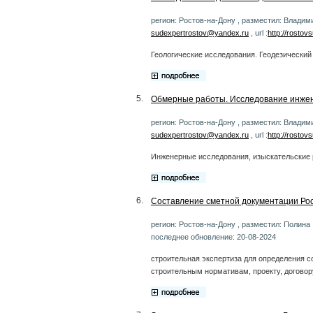
регион: Ростов-на-Дону , разместил: Владими
sudexpertrostov@yandex.ru
, url :
http://rostov
Геологические исследования. Геодезический
5.
Обмерные работы. Исследование инжен
регион: Ростов-на-Дону , разместил: Владими
sudexpertrostov@yandex.ru
, url :
http://rostov
Инженерные исследования, изыскательские 
6.
Составление сметной документации Рос
регион: Ростов-на-Дону , разместил: Полина ,
последнее обновление: 20-08-2024
строительная экспертиза для определения с
строительным нормативам, проекту, договор