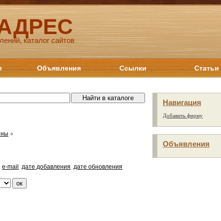
 АДРЕС
лений, каталог сайтов
и
Объявления
Ссылки
Статьи
Навигация
Добавить фирму
йны
Объявления
e-mail
дате добавления
дате обновления