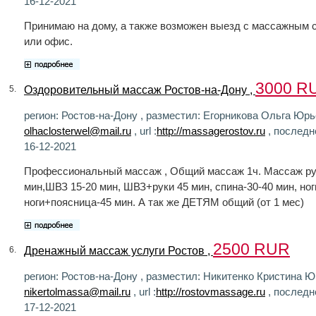
16-12-2021
Принимаю на дому, а также возможен выезд с массажным 
или офис.
3000 R
Оздоровительный массаж Ростов-на-Дону ,
5.
регион: Ростов-на-Дону , разместил: Егорникова Ольга Юрье
olhaclosterwel@mail.ru
, url :
http://massagerostov.ru
, последн
16-12-2021
Профессиональный массаж , Общий массаж 1ч. Массаж рук
мин,ШВЗ 15-20 мин, ШВЗ+руки 45 мин, спина-30-40 мин, ног
ноги+поясница-45 мин. А так же ДЕТЯМ общий (от 1 мес)
2500 RUR
Дренажный массаж услуги Ростов ,
6.
регион: Ростов-на-Дону , разместил: Никитенко Кристина Юр
nikertolmassa@mail.ru
, url :
http://rostovmassage.ru
, последн
17-12-2021