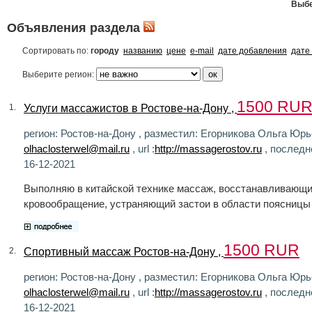
Выбе
Объявления раздела
Сортировать по:
городу
названию
цене
e-mail
дате добавления
дате
Выберите регион:
1500 RU
Услуги массажистов в Ростове-на-Дону ,
1.
регион: Ростов-на-Дону , разместил: Егорникова Ольга Юрье
olhaclosterwel@mail.ru
, url :
http://massagerostov.ru
, последн
16-12-2021
Выполняю в китайской технике массаж, восстанавливающи
кровообращение, устраняющий застои в области поясницы 
1500 RUR
Спортивный массаж Ростов-на-Дону ,
2.
регион: Ростов-на-Дону , разместил: Егорникова Ольга Юрье
olhaclosterwel@mail.ru
, url :
http://massagerostov.ru
, последн
16-12-2021