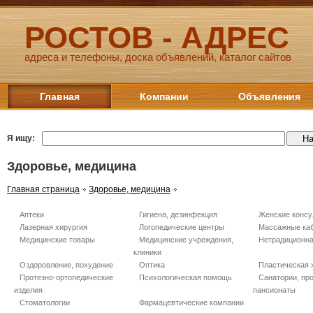
РОСТОВ - АДРЕС
адреса и телефоны, доска объявлений, каталог сайтов
Главная
Компании
Объявления
Я ищу:
Здоровье, медицина
Главная страница
Здоровье, медицина
Аптеки
Гигиена, дезинфекция
Женские консу
Лазерная хирургия
Логопедические центры
Массажные ка
Медицинские товары
Медицинские учреждения,
Нетрадиционн
клиники
Оздоровление, похудение
Оптика
Пластическая 
Протезно-ортопедические
Психологическая помощь
Санатории, пр
изделия
пансионаты
Стоматологии
Фармацевтические компании