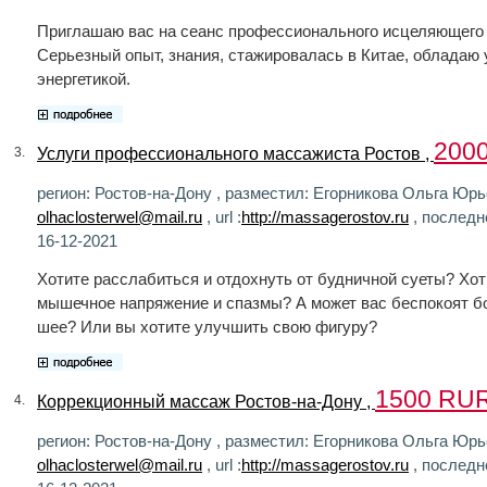
Приглашаю вас на сеанс профессионального исцеляющего
Серьезный опыт, знания, стажировалась в Китае, обладаю
энергетикой.
200
Услуги профессионального массажиста Ростов ,
3.
регион: Ростов-на-Дону , разместил: Егорникова Ольга Юрье
olhaclosterwel@mail.ru
, url :
http://massagerostov.ru
, последн
16-12-2021
Хотите расслабиться и отдохнуть от будничной суеты? Хот
мышечное напряжение и спазмы? А может вас беспокоят бо
шее? Или вы хотите улучшить свою фигуру?
1500 RU
Коррекционный массаж Ростов-на-Дону ,
4.
регион: Ростов-на-Дону , разместил: Егорникова Ольга Юрье
olhaclosterwel@mail.ru
, url :
http://massagerostov.ru
, последн