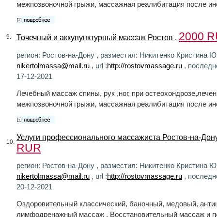
межпозвоночной грыжи, массажная реалибитация после ин
2000 
Точечный и аккупунктурный массаж Ростов ,
9.
регион: Ростов-на-Дону , разместил: Никитенко Кристина Юр
nikertolmassa@mail.ru
, url :
http://rostovmassage.ru
, последн
17-12-2021
Лечебный массаж спины, рук ,ног, при остеохондрозе,лече
межпозвоночной грыжи, массажная реалибитация после ин
Услуги профессионального массажиста Ростов-на-Дону
10.
RUR
регион: Ростов-на-Дону , разместил: Никитенко Кристина Юр
nikertolmassa@mail.ru
, url :
http://rostovmassage.ru
, последн
20-12-2021
Оздоровительный классический, баночный, медовый, ант
лимфодренажный массаж . Восстановительный массаж и г