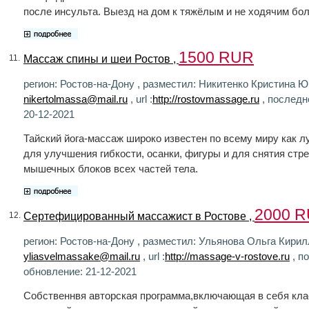
после инсульта. Выезд на дом к тяжёлым и не ходячим бо
1500 RUR
Массаж спины и шеи Ростов ,
11.
регион: Ростов-на-Дону , разместил: Никитенко Кристина Юр
nikertolmassa@mail.ru
, url :
http://rostovmassage.ru
, последн
20-12-2021
Тайский йога-массаж широко известен по всему миру как 
для улучшения гибкости, осанки, фигуры и для снятия стре
мышечных блоков всех частей тела.
2000 
Сертефицированный массажист в Ростове ,
12.
регион: Ростов-на-Дону , разместил: Ульянова Ольга Кирилл
yliasvelmassake@mail.ru
, url :
http://massage-v-rostove.ru
, п
обновление: 21-12-2021
Собственнвя авторская программа,включающая в себя кла