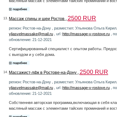
масляный массаж с элементами тайских проминаний и вос
2500 RUR
Массаж спины и шеи Ростов ,
13.
регион: Ростов-на-Дону , разместил: Ульянова Ольга Кирилл
yliasvelmassake@mail.ru
, url :
http://massage-v-rostove.ru
, п
обновление: 21-12-2021
Сертифицированный специалист с опытом работы. Предо
с выездом и у себя дома.
2500 RUR
Массажист-лфк в Ростове-на-Дону ,
14.
регион: Ростов-на-Дону , разместил: Ульянова Ольга Кирилл
yliasvelmassake@mail.ru
, url :
http://massage-v-rostove.ru
, п
обновление: 21-12-2021
Собственнвя авторская программа,включающая в себя кла
масляный массаж с элементами тайских проминаний и вос