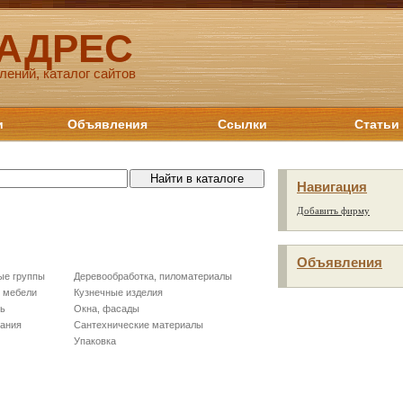
 АДРЕС
лений, каталог сайтов
и
Объявления
Ссылки
Статьи
Навигация
Добавить фирму
Объявления
ые группы
Деревообработка, пиломатериалы
е мебели
Кузнечные изделия
вь
Окна, фасады
тания
Сантехнические материалы
Упаковка