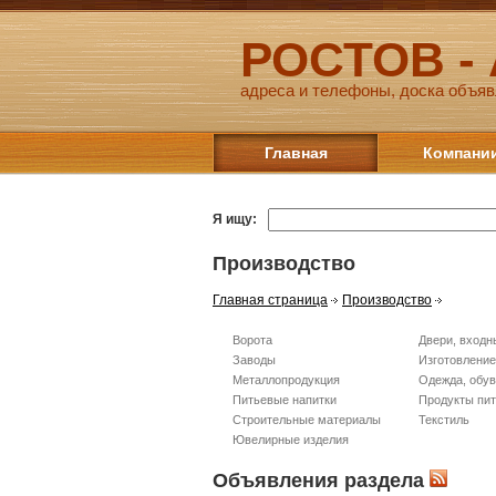
РОСТОВ -
адреса и телефоны, доска объяв
Главная
Компани
Я ищу:
Производство
Главная страница
Производство
Ворота
Двери, входн
Заводы
Изготовлени
Металлопродукция
Одежда, обу
Питьевые напитки
Продукты пи
Строительные материалы
Текстиль
Ювелирные изделия
Объявления раздела